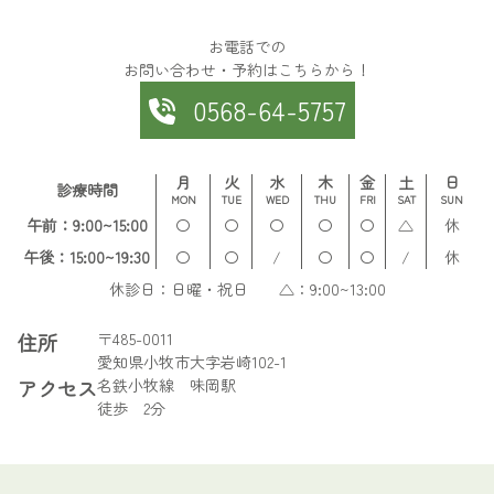
お電話での
お問い合わせ・予約はこちらから！
0568-64-5757
月
火
水
木
金
土
日
診療時間
MON
TUE
WED
THU
FRI
SAT
SUN
午前：9:00~15:00
〇
〇
〇
〇
〇
△
休
午後：15:00~19:30
〇
〇
/
〇
〇
/
休
休診日：日曜・祝日 △：9:00~13:00
住所
〒485-0011
愛知県小牧市大字岩崎102-1
アクセス
名鉄小牧線 味岡駅
徒歩 2分