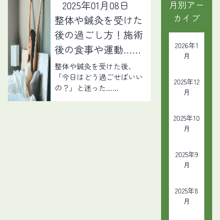
2025年01月08日
月別アー
カイブ
整体や鍼灸を受けた
後の過ごし方！施術
2026年1
後の食事や運動……
月
整体や鍼灸を受けた後、
「今日はどう過ごせばいい
2025年12
の？」と迷った……
月
2025年10
月
2025年9
月
2025年8
月