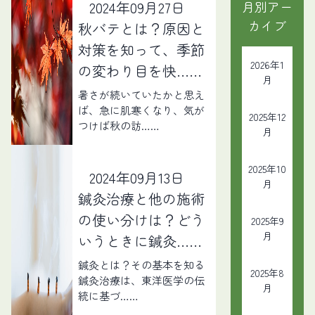
2024年09月27日
月別アー
カイブ
秋バテとは？原因と
対策を知って、季節
2026年1
の変わり目を快……
月
暑さが続いていたかと思え
ば、急に肌寒くなり、気が
2025年12
つけば秋の訪……
月
2025年10
2024年09月13日
月
鍼灸治療と他の施術
の使い分けは？どう
2025年9
月
いうときに鍼灸……
鍼灸とは？その基本を知る
2025年8
鍼灸治療は、東洋医学の伝
月
統に基づ……