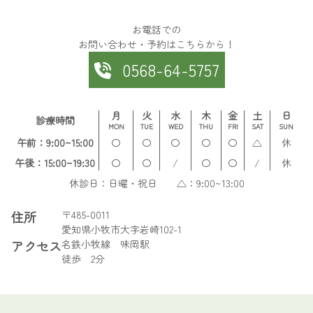
お電話での
お問い合わせ・予約はこちらから！
0568-64-5757
月
火
水
木
金
土
日
診療時間
MON
TUE
WED
THU
FRI
SAT
SUN
午前：9:00~15:00
〇
〇
〇
〇
〇
△
休
午後：15:00~19:30
〇
〇
/
〇
〇
/
休
休診日：日曜・祝日 △：9:00~13:00
住所
〒485-0011
愛知県小牧市大字岩崎102-1
アクセス
名鉄小牧線 味岡駅
徒歩 2分