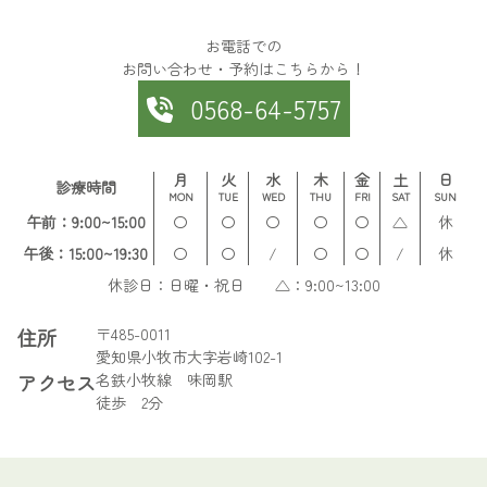
お電話での
お問い合わせ・予約はこちらから！
0568-64-5757
月
火
水
木
金
土
日
診療時間
MON
TUE
WED
THU
FRI
SAT
SUN
午前：9:00~15:00
〇
〇
〇
〇
〇
△
休
午後：15:00~19:30
〇
〇
/
〇
〇
/
休
休診日：日曜・祝日 △：9:00~13:00
住所
〒485-0011
愛知県小牧市大字岩崎102-1
アクセス
名鉄小牧線 味岡駅
徒歩 2分