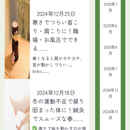
2025年7
月
2024年12月25日
寒さでつらい首こ
2025年6
り・肩こりに！職
月
場・お風呂ででき
る……
2025年4
月
寒くなると肩がガチガチ、
首が動かしづらい…。
2025年1
&nbs……
月
2024年12
2024年12月18日
月
冬の運動不足で凝り
固まった体に！鍼灸
2024年11
でスムーズな春……
月
寒さで体を動かすのが億