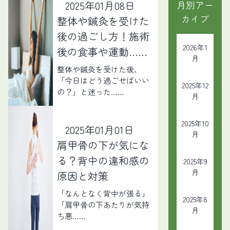
2025年01月08日
月別アー
カイブ
整体や鍼灸を受けた
後の過ごし方！施術
2026年1
後の食事や運動……
月
整体や鍼灸を受けた後、
「今日はどう過ごせばいい
2025年12
の？」と迷った……
月
2025年10
2025年01月01日
月
肩甲骨の下が気にな
る？背中の違和感の
2025年9
月
原因と対策
「なんとなく背中が張る」
2025年8
「肩甲骨の下あたりが気持
月
ち悪……