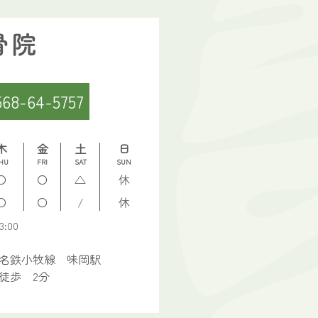
568-64-5757
木
金
土
日
HU
FRI
SAT
SUN
〇
〇
△
休
〇
〇
/
休
:00
名鉄小牧線 味岡駅
徒歩 2分