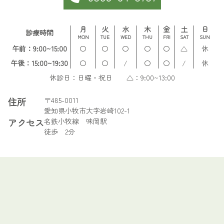
月
火
水
木
金
土
日
診療時間
MON
TUE
WED
THU
FRI
SAT
SUN
午前：9:00~15:00
〇
〇
〇
〇
〇
△
休
午後：15:00~19:30
〇
〇
/
〇
〇
/
休
休診日：日曜・祝日 △：9:00~13:00
住所
〒485-0011
愛知県小牧市大字岩崎102-1
アクセス
名鉄小牧線 味岡駅
徒歩 2分