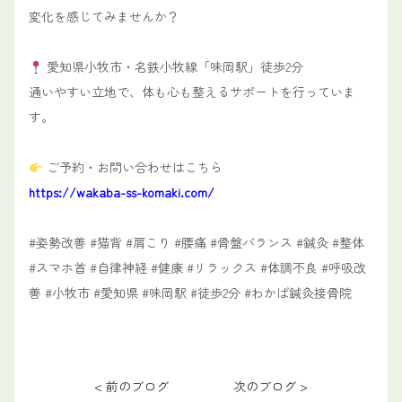
変化を感じてみませんか？
愛知県小牧市・名鉄小牧線「味岡駅」徒歩2分
通いやすい立地で、体も心も整えるサポートを行っていま
す。
ご予約・お問い合わせはこちら
https://wakaba-ss-komaki.com/
#姿勢改善 #猫背 #肩こり #腰痛 #骨盤バランス #鍼灸 #整体
#スマホ首 #自律神経 #健康 #リラックス #体調不良 #呼吸改
善 #小牧市 #愛知県 #味岡駅 #徒歩2分 #わかば鍼灸接骨院
< 前のブログ
次のブログ >