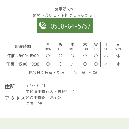
お電話での
お問い合わせ・予約はこちらから！
0568-64-5757
月
火
水
木
金
土
日
診療時間
MON
TUE
WED
THU
FRI
SAT
SUN
午前：9:00~15:00
〇
〇
〇
〇
〇
△
休
午後：15:00~19:30
〇
〇
/
〇
〇
/
休
休診日：日曜・祝日 △：9:00~13:00
住所
〒485-0011
愛知県小牧市大字岩崎102-1
アクセス
名鉄小牧線 味岡駅
徒歩 2分