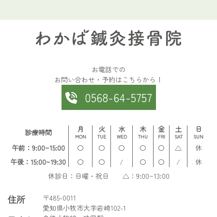
お電話での
お問い合わせ・予約はこちらから！
0568-64-5757
月
火
水
木
金
土
日
診療時間
MON
TUE
WED
THU
FRI
SAT
SUN
午前：9:00~15:00
〇
〇
〇
〇
〇
△
休
午後：15:00~19:30
〇
〇
/
〇
〇
/
休
休診日：日曜・祝日 △：9:00~13:00
住所
〒485-0011
愛知県小牧市大字岩崎102-1