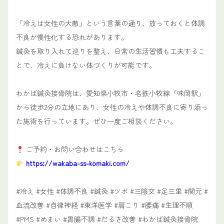
「冷えは女性の大敵」という言葉の通り、放っておくと体調
不良が慢性化する恐れがあります。
鍼灸を取り入れて巡りを整え、日常の生活習慣も工夫するこ
とで、冷えに負けない体づくりが可能です。
わかば鍼灸接骨院は、愛知県小牧市・名鉄小牧線「味岡駅」
から徒歩2分の立地にあり、女性の冷えや体調不良に寄り添っ
た施術を行っています。ぜひ一度ご相談ください。
ご予約・お問い合わせはこちら
https://wakaba-ss-komaki.com/
#冷え #女性 #体調不良 #鍼灸 #ツボ #三陰交 #足三里 #関元 #
血流改善 #自律神経 #東洋医学 #肩こり #腰痛 #生理不順
#PMS #めまい #胃腸不調 #だるさ改善 #わかば鍼灸接骨院