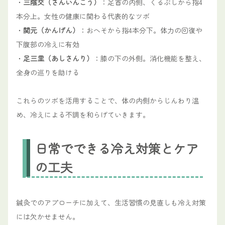
・
三陰交（さんいんこう）
：足首の内側、くるぶしから指4
本分上。女性の健康に関わる代表的なツボ
・
関元（かんげん）
：おへそから指4本分下。体力の回復や
下腹部の冷えに有効
・
足三里（あしさんり）
：膝の下の外側。消化機能を整え、
全身の巡りを助ける
これらのツボを活用することで、体の内側からじんわり温
め、冷えによる不調を和らげていきます。
日常でできる冷え対策とケア
の工夫
鍼灸でのアプローチに加えて、生活習慣の見直しも冷え対策
には欠かせません。