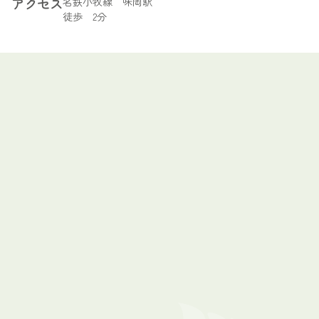
アクセス
名鉄小牧線 味岡駅
徒歩 2分